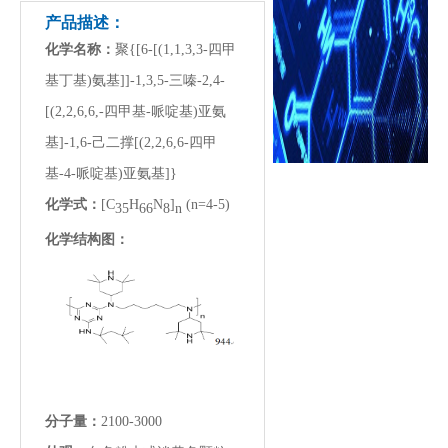
产品描述：
化学名称：
聚{[6-[(1,1,3,3-四甲
基丁基)氨基]]-1,3,5-三嗪-2,4-
[(2,2,6,6,-四甲基-哌啶基)亚氨
基]-1,6-己二撑[(2,2,6,6-四甲
基-4-哌啶基)亚氨基]}
化学式：
[C
H
N
]
(n=4-5)
35
66
8
n
化学结构图：
分子量：
2100-3000