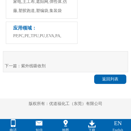
家电,土工布,遮阳网,弹性体,仿
藤,塑胶跑道,塑编袋,集装袋
应用领域：
PP,PC,PE,TPU,PU,EVA,PA,
下一篇：
紫外线吸收剂
返回列表
版权所有：优道福化工（东莞）有限公司




EN
电话
短信
地图
下载
English