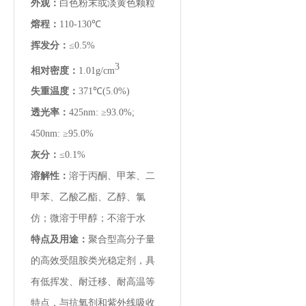
外观：
白色粉末或淡黄色颗粒
熔程：
110-130℃
挥发分：
≤0.5%
3
相对密度：
1.01g/cm
失重温度：
371℃(5.0%)
透光率：
425nm: ≥93.0%;
450nm: ≥95.0%
灰分：
≤0.1%
溶解性：
溶于丙酮、甲苯、二
甲苯、乙酸乙酯、乙醇、氯
仿；微溶于甲醇；不溶于水
特点及用途：
聚合型高分子量
的高效受阻胺类光稳定剂，具
有低挥发、耐迁移、耐高温等
特点，与抗氧剂和紫外线吸收